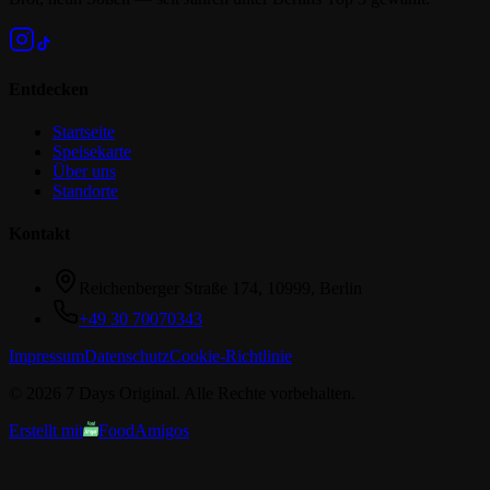
Entdecken
Startseite
Speisekarte
Über uns
Standorte
Kontakt
Reichenberger Straße 174, 10999, Berlin
+49 30 70070343
Impressum
Datenschutz
Cookie-Richtlinie
©
2026
7 Days Original
. Alle Rechte vorbehalten.
Erstellt mit
FoodAmigos