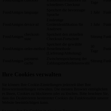
FoodAmigos
customer
Kundeninformationen für
Funk
Tage
schnelleres Checkout
Speichert die bevorzugte
FoodAmigos
language
1 Jahr
Funk
Sprache
Eindeutige
FoodAmigos
device-id
Geräteidentifikation für
1 Jahr
Funk
Analysen
checkout-
Speichert den aktuellen
FoodAmigos
Sitzung
Funk
state
Checkout-Fortschritt
Speichert die gewählte
30
FoodAmigos
order-method
Bestellmethode
Funk
Tage
(Lieferung/Abholung)
payment-
Zwischenspeicherung der
FoodAmigos
Sitzung
Funk
cache
Zahlungsmethodenauswahl
Ihre Cookies verwalten
Sie können Ihre Cookie-Einstellungen jederzeit über Ihre
Browsereinstellungen verwalten. Die meisten Browser ermöglichen
es Ihnen, Cookies zu blockieren oder zu löschen. Bitte beachten Sie,
dass das Deaktivieren bestimmter Cookies die Funktionalität unserer
Website beeinträchtigen kann.
So verwalten Sie Cookies in gängigen Browsern: