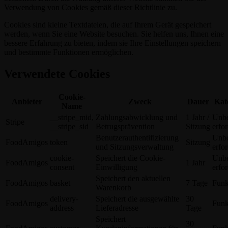
Verwendung von Cookies gemäß dieser Richtlinie zu.
Cookies sind kleine Textdateien, die auf Ihrem Gerät gespeichert
werden, wenn Sie eine Website besuchen. Sie helfen uns, Ihnen eine
bessere Erfahrung zu bieten, indem sie Ihre Einstellungen speichern
und bestimmte Funktionen ermöglichen.
Verwendete Cookies
Cookie-
Anbieter
Zweck
Dauer
Kat
Name
__stripe_mid,
Zahlungsabwicklung und
1 Jahr /
Unbe
Stripe
__stripe_sid
Betrugsprävention
Sitzung
erfor
Benutzerauthentifizierung
Unbe
FoodAmigos
token
Sitzung
und Sitzungsverwaltung
erfor
cookie-
Speichert die Cookie-
Unbe
FoodAmigos
1 Jahr
consent
Einwilligung
erfor
Speichert den aktuellen
FoodAmigos
basket
7 Tage
Funk
Warenkorb
delivery-
Speichert die ausgewählte
30
FoodAmigos
Funk
address
Lieferadresse
Tage
Speichert
30