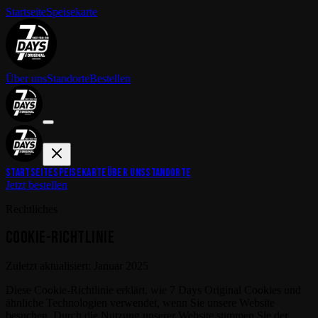
Startseite
Speisekarte
Über uns
Standorte
Bestellen
STARTSEITE
SPEISEKARTE
ÜBER UNS
STANDORTE
Jetzt bestellen
Rechtliches
COOKIE-RICHTLINIE
Zuletzt aktualisiert: Januar 2025
Diese Cookie-Richtlinie erklärt, wie
7 Days Original
Cookies und
ähnliche Technologien verwendet, wenn Sie unsere Website
besuchen. Durch die Nutzung unserer Website stimmen Sie der