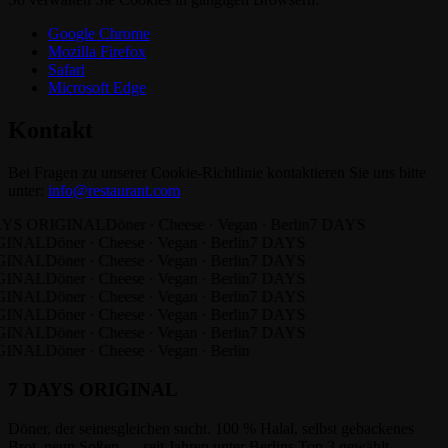
Google Chrome
Mozilla Firefox
Safari
Microsoft Edge
Kontakt
Bei Fragen zu unserer Cookie-Richtlinie kontaktieren Sie uns bitte
unter:
info@restaurant.com
AYS ORIGINAL
Döner · Cheese · Vegan · Berlin
7 DAYS
GINAL
Döner · Cheese · Vegan · Berlin
7 DAYS
GINAL
Döner · Cheese · Vegan · Berlin
7 DAYS
GINAL
Döner · Cheese · Vegan · Berlin
7 DAYS
GINAL
Döner · Cheese · Vegan · Berlin
7 DAYS
GINAL
Döner · Cheese · Vegan · Berlin
7 DAYS
GINAL
Döner · Cheese · Vegan · Berlin
7 DAYS
GINAL
Döner · Cheese · Vegan · Berlin
7 DAYS ORIGINAL
Döner, der seinesgleichen sucht. 100 % Halal, selbst gebackenes
Brot, neun Soßen — seit Jahren unter Berlins Top 3 gewählt.